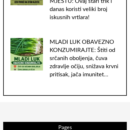
MJESTU: Ovaj stari trik i
danas koristi veliki broj
iskusnih vrtlara!
MLADI LUK OBAVEZNO
KONZUMIRAJTE: Štiti od
srčanih oboljenja, čuva
zdravlje očiju, snižava krvni
pritisak, jača imunitet…
Pages