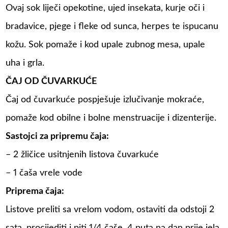
Ovaj sok liječi opekotine, ujed insekata, kurje oči i
bradavice, pjege i fleke od sunca, herpes te ispucanu
kožu. Sok pomaže i kod upale zubnog mesa, upale
uha i grla.
ČAJ OD ČUVARKUĆE
Čaj od čuvarkuće pospješuje izlučivanje mokraće,
pomaže kod obilne i bolne menstruacije i dizenterije.
Sastojci za pripremu čaja:
– 2 žličice usitnjenih listova čuvarkuće
– 1 čaša vrele vode
Priprema čaja:
Listove preliti sa vrelom vodom, ostaviti da odstoji 2
sata, procijediti i piti 1/4 čaše, 4 puta na dan prije jela.