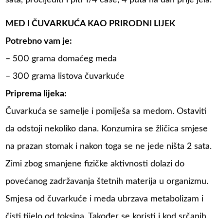
MED I ČUVARKUĆA KAO PRIRODNI LIJEK
Potrebno vam je:
– 500 grama domaćeg meda
– 300 grama listova čuvarkuće
Priprema lijeka:
Čuvarkuća se samelje i pomiješa sa medom. Ostaviti
da odstoji nekoliko dana. Konzumira se žličica smjese
na prazan stomak i nakon toga se ne jede ništa 2 sata.
Zimi zbog smanjene fizičke aktivnosti dolazi do
povećanog zadržavanja štetnih materija u organizmu.
Smjesa od čuvarkuće i meda ubrzava metabolizam i
čisti tijelo od toksina. Također se koristi i kod srčanih