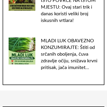
ISTO POVRĆE NA ISTOM
MJESTU: Ovaj stari trik i
danas koristi veliki broj
iskusnih vrtlara!
MLADI LUK OBAVEZNO
KONZUMIRAJTE: Štiti od
srčanih oboljenja, čuva
zdravlje očiju, snižava krvni
pritisak, jača imunitet…