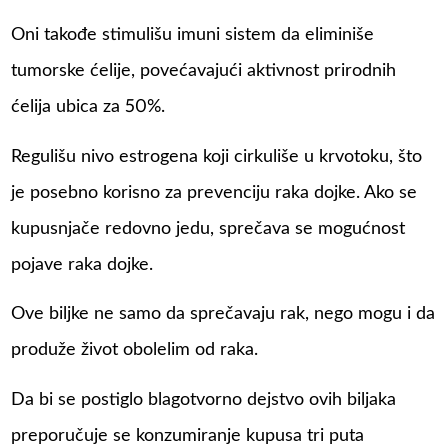
Oni takođe stimulišu imuni sistem da eliminiše
tumorske ćelije, povećavajući aktivnost prirodnih
ćelija ubica za 50%.
Regulišu nivo estrogena koji cirkuliše u krvotoku, što
je posebno korisno za prevenciju raka dojke. Ako se
kupusnjače redovno jedu, sprečava se mogućnost
pojave raka dojke.
Ove biljke ne samo da sprečavaju rak, nego mogu i da
produže život obolelim od raka.
Da bi se postiglo blagotvorno dejstvo ovih biljaka
preporučuje se konzumiranje kupusa tri puta