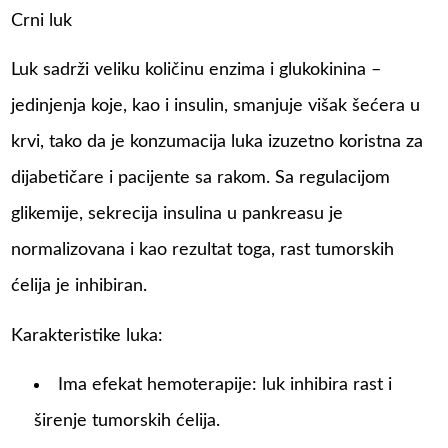
Crni luk
Luk sadrži veliku količinu enzima i glukokinina –
jedinjenja koje, kao i insulin, smanjuje višak šećera u
krvi, tako da je konzumacija luka izuzetno koristna za
dijabetičare i pacijente sa rakom. Sa regulacijom
glikemije, sekrecija insulina u pankreasu je
normalizovana i kao rezultat toga, rast tumorskih
ćelija je inhibiran.
Karakteristike luka:
Ima efekat hemoterapije: luk inhibira rast i
širenje tumorskih ćelija.