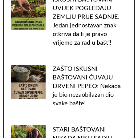
UVIJEK POGLEDAJU
ZEMLJU PRIJE SADNJE:
Jedan jednostavan znak
otkriva da li je pravo
vrijeme za rad u bašti!
ZAŠTO ISKUSNI
BAŠTOVANI ČUVAJU
DRVENI PEPEO: Nekada
je bio nezaobilazan dio
svake bašte!
STARI BAŠTOVANI