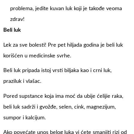
problema, jedite kuvan luk koji je takođe veoma
zdrav!
Beli luk
Lek za sve bolesti! Pre pet hiljada godina je beli luk
korišćen u medicinske svrhe.
Beli luk pripada istoj vrsti biljaka kao i crni luk,
praziluk i vlašac.
Pored supstance koja ima moć da ubije ćelijie raka,
beli luk sadrži i gvožđe, selen, cink, magnezijum,
sumpor i kalcijum.
Ako povećate unos belog luka vi ćete smanjiti rizi od