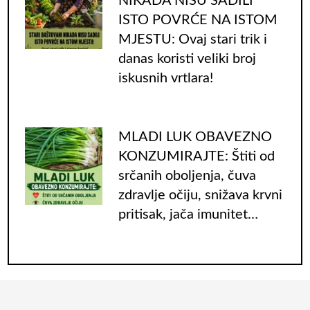
NIKADA NISU SADILI
ISTO POVRĆE NA ISTOM
MJESTU: Ovaj stari trik i
danas koristi veliki broj
iskusnih vrtlara!
MLADI LUK OBAVEZNO
KONZUMIRAJTE: Štiti od
srčanih oboljenja, čuva
zdravlje očiju, snižava krvni
pritisak, jača imunitet…