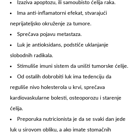
Izaziva apoptozu, ili samoubisto ćelija raka.
Ima anti-inflamatorni efekat, stvarajući
neprijateljsko okruženje za tumore.
Sprečava pojavu metastaza.
Luk je antioksidans, podstiče uklanjanje
slobodnih radikala.
Stimuliše imuni sistem da uništi tumorske ćelije.
Od ostalih dobrobiti luk ima tedenciju da
reguliše nivo holesterola u krvi, sprečava
kardiovaskularne bolesti, osteoporozu i starenje
ćelija.
Preporuka nutricionista je da se svaki dan jede
luk u sirovom obliku, a ako imate stomačnih