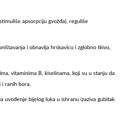
stimuliše apsorpciju gvožđa), reguliše
 uništavanja i obnavlja hrskavicu i zglobno tkivo,
dima, vitaminima B, kiselinama, koji su u stanju da
 i ranih bora.
da uvođenje bijelog luka u ishranu izaziva gubitak