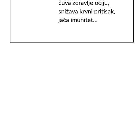
čuva zdravlje očiju,
snižava krvni pritisak,
jača imunitet…