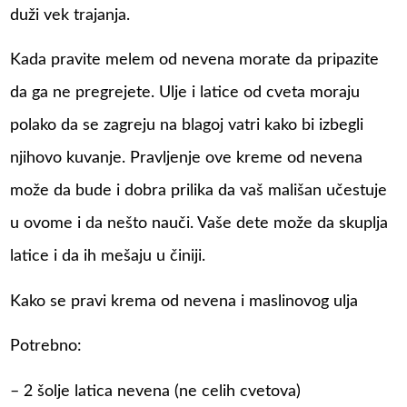
duži vek trajanja.
Kada pravite melem od nevena morate da pripazite
da ga ne pregrejete. Ulje i latice od cveta moraju
polako da se zagreju na blagoj vatri kako bi izbegli
njihovo kuvanje. Pravljenje ove kreme od nevena
može da bude i dobra prilika da vaš mališan učestuje
u ovome i da nešto nauči. Vaše dete može da skuplja
latice i da ih mešaju u činiji.
Kako se pravi krema od nevena i maslinovog ulja
Potrebno:
– 2 šolje latica nevena (ne celih cvetova)