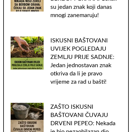
su jedan znak koji danas
mnogi zanemaruju!
ISKUSNI BAŠTOVANI
UVIJEK POGLEDAJU
ZEMLJU PRIJE SADNJE:
Jedan jednostavan znak
otkriva da li je pravo
vrijeme za rad u bašti!
ZAŠTO ISKUSNI
BAŠTOVANI ČUVAJU
DRVENI PEPEO: Nekada
je bio nezaobilazan dio