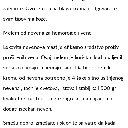
zatvorite. Ovo je odlična blaga krema i odgovaraće
svim tipovima kože.
Melem od nevena za hemoroide i vene
Lekovita nevenova mast je efikasno sredstvo protiv
proširenih vena. Ovaj melem je koristan kod upaljenih
vena koje imaju ili nemaju rane. Da bi pripremili
kremu od nevena potrebno je 4 šake sitno usitnjenog
nevena , tačnije cvetova, listova i stabljika i 500 gr
kvalitetne masti koju ćete zagrejati na najjačem i
dodati iseckan neven.
Smešu dobro izmešajte i sklonite sa vatre da kada