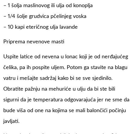
– 1 šolja maslinovog ili ulja od konoplja
– 1/4 šolje grudvica pčelinjeg voska
– 10 kapi eteričnog ulja lavande
Priprema nevenove masti
Uspite latice od nevena u lonac koji je od nerđajućeg
čelika, pa ih pospite uljem. Potom ga stavite na blagu
vatru i mešajte sadržaj kako bi se sve sjedinilo.
Obratite pažnju na mehuriće u ulju da bi ste bili
sigurni da je temperatura odgovarajuća jer ne sme da
bude viša od one na kojima se mali balončići počinju
javljati.