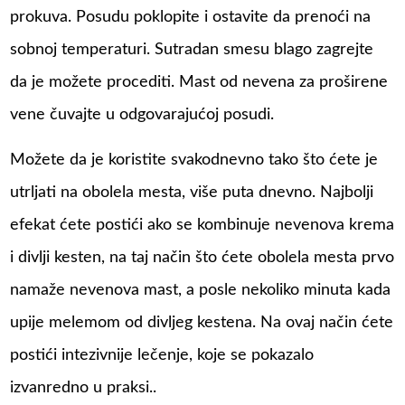
prokuva. Posudu poklopite i ostavite da prenoći na
sobnoj temperaturi. Sutradan smesu blago zagrejte
da je možete procediti. Mast od nevena za proširene
vene čuvajte u odgovarajućoj posudi.
Možete da je koristite svakodnevno tako što ćete je
utrljati na obolela mesta, više puta dnevno. Najbolji
efekat ćete postići ako se kombinuje nevenova krema
i divlji kesten, na taj način što ćete obolela mesta prvo
namaže nevenova mast, a posle nekoliko minuta kada
upije melemom od divljeg kestena. Na ovaj način ćete
postići intezivnije lečenje, koje se pokazalo
izvanredno u praksi..