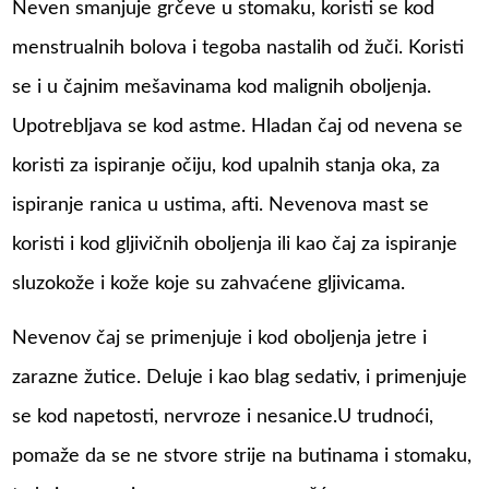
Neven smanjuje grčeve u stomaku, koristi se kod
menstrualnih bolova i tegoba nastalih od žuči. Koristi
se i u čajnim mešavinama kod malignih oboljenja.
Upotrebljava se kod astme. Hladan čaj od nevena se
koristi za ispiranje očiju, kod upalnih stanja oka, za
ispiranje ranica u ustima, afti. Nevenova mast se
koristi i kod gljivičnih oboljenja ili kao čaj za ispiranje
sluzokože i kože koje su zahvaćene gljivicama.
Nevenov čaj se primenjuje i kod oboljenja jetre i
zarazne žutice. Deluje i kao blag sedativ, i primenjuje
se kod napetosti, nervroze i nesanice.U trudnoći,
pomaže da se ne stvore strije na butinama i stomaku,