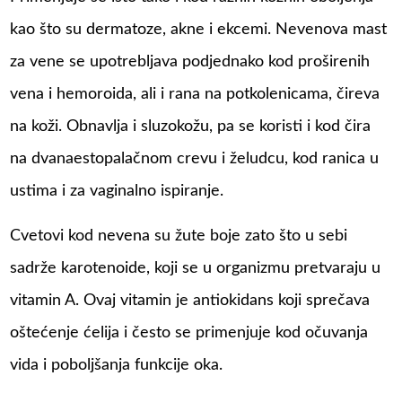
kao što su dermatoze, akne i ekcemi. Nevenova mast
za vene se upotrebljava podjednako kod proširenih
vena i hemoroida, ali i rana na potkolenicama, čireva
na koži. Obnavlja i sluzokožu, pa se koristi i kod čira
na dvanaestopalačnom crevu i želudcu, kod ranica u
ustima i za vaginalno ispiranje.
Cvetovi kod nevena su žute boje zato što u sebi
sadrže karotenoide, koji se u organizmu pretvaraju u
vitamin A. Ovaj vitamin je antiokidans koji sprečava
oštećenje ćelija i često se primenjuje kod očuvanja
vida i poboljšanja funkcije oka.