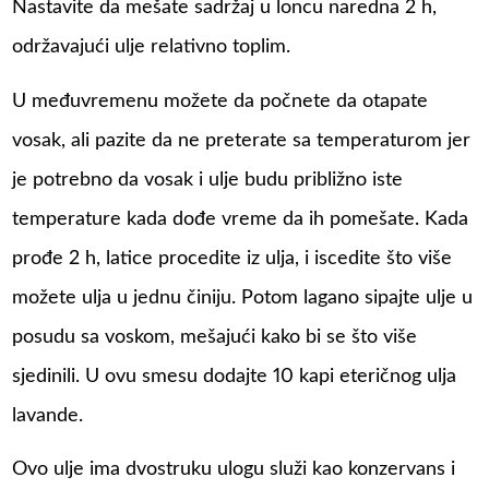
Nastavite da mešate sadržaj u loncu naredna 2 h,
održavajući ulje relativno toplim.
U međuvremenu možete da počnete da otapate
vosak, ali pazite da ne preterate sa temperaturom jer
je potrebno da vosak i ulje budu približno iste
temperature kada dođe vreme da ih pomešate. Kada
prođe 2 h, latice procedite iz ulja, i iscedite što više
možete ulja u jednu činiju. Potom lagano sipajte ulje u
posudu sa voskom, mešajući kako bi se što više
sjedinili. U ovu smesu dodajte 10 kapi eteričnog ulja
lavande.
Ovo ulje ima dvostruku ulogu služi kao konzervans i