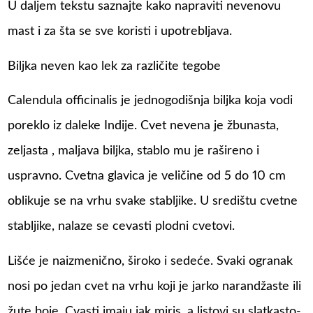
U daljem tekstu saznajte kako napraviti nevenovu
mast i za šta se sve koristi i upotrebljava.
Biljka neven kao lek za različite tegobe
Calendula officinalis je jednogodišnja biljka koja vodi
poreklo iz daleke Indije. Cvet nevena je žbunasta,
zeljasta , maljava biljka, stablo mu je rašireno i
uspravno. Cvetna glavica je veličine od 5 do 10 cm
oblikuje se na vrhu svake stabljike. U središtu cvetne
stabljike, nalaze se cevasti plodni cvetovi.
Lišće je naizmenično, široko i sedeće. Svaki ogranak
nosi po jedan cvet na vrhu koji je jarko narandžaste ili
žute boje. Cvasti imaju jak miris, a listovi su slatkasto-