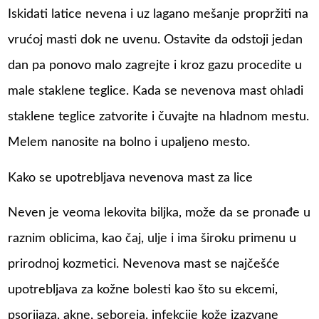
Iskidati latice nevena i uz lagano mešanje propržiti na
vrućoj masti dok ne uvenu. Ostavite da odstoji jedan
dan pa ponovo malo zagrejte i kroz gazu procedite u
male staklene teglice. Kada se nevenova mast ohladi
staklene teglice zatvorite i čuvajte na hladnom mestu.
Melem nanosite na bolno i upaljeno mesto.
Kako se upotrebljava nevenova mast za lice
Neven je veoma lekovita biljka, može da se pronađe u
raznim oblicima, kao čaj, ulje i ima široku primenu u
prirodnoj kozmetici. Nevenova mast se najčešće
upotrebljava za kožne bolesti kao što su ekcemi,
psorijaza, akne, seboreja, infekcije kože izazvane