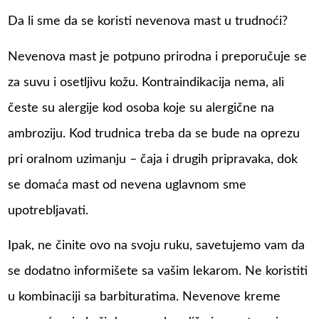
Da li sme da se koristi nevenova mast u trudnoći?
Nevenova mast je potpuno prirodna i preporučuje se
za suvu i osetljivu kožu. Kontraindikacija nema, ali
česte su alergije kod osoba koje su alergične na
ambroziju. Kod trudnica treba da se bude na oprezu
pri oralnom uzimanju – čaja i drugih pripravaka, dok
se domaća mast od nevena uglavnom sme
upotrebljavati.
Ipak, ne činite ovo na svoju ruku, savetujemo vam da
se dodatno informišete sa vašim lekarom. Ne koristiti
u kombinaciji sa barbituratima. Nevenove kreme