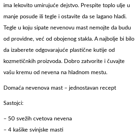
ima lekovito umirujuće dejstvo. Prespite toplo ulje u
manje posude ili tegle i ostavite da se lagano hladi.
Tegle u koju sipate nevenovu mast nemojte da budu
od providne, već od obojenog stakla. A najbolje bi bilo
da izaberete odgovarajuće plastične kutije od
kozmetičnkih proizvoda. Dobro zatvorite i čuvajte
vašu kremu od nevena na hladnom mestu.
Domaća nevenova mast – jednostavan recept
Sastojci:
– 50 svežih cvetova nevena
– 4 kašike svinjske masti