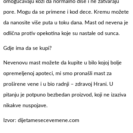
omogućavaju koži da normalno diše i ne zatvaraju
pore. Mogu da se primene i kod dece. Kremu možete
da nanosite više puta u toku dana. Mast od nevena je
odlična protiv opekotina koje su nastale od sunca.
Gdje ima da se kupi?
Nevenovu mast možete da kupite u bilo kojoj bolje
opremeljenoj apoteci, mi smo pronašli mast za
proširene vene i u bio radnji – zdravoj Hrani. U
pitanju je potpuno bezbedan proizvod, koji ne izaziva
nikakve nuspojave.
Izvor: dijetamesecevemene.com