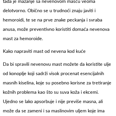
tada je mazanje sa nevenovom mašću veoma
delotvorno. Obično se u trudnoći znaju javiti i
hemoroidi, te se na prve znake peckanja i svraba
anusa, može preventivno koristiti domaća nevenova
mast za hemoroide.
Kako napraviti mast od nevena kod kuće
Da bi spravili nevenovu mast možete da koristite ulje
od konoplje koji sadrži visok procenat esencijalnih
masnih kiselina, koje su posebno korisne za tretiranje
kožnih problema kao što su suva koža i ekcemi.
Ujedno se lako apsorbuje i nije previše masna, ali
može da se zameni i sa maslinovim uljem koje ima