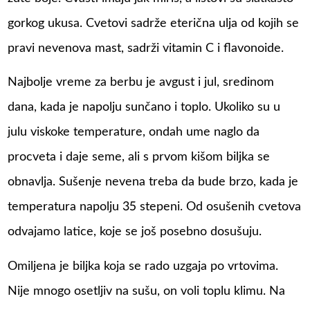
gorkog ukusa. Cvetovi sadrže eterična ulja od kojih se
pravi nevenova mast, sadrži vitamin C i flavonoide.
Najbolje vreme za berbu je avgust i jul, sredinom
dana, kada je napolju sunčano i toplo. Ukoliko su u
julu viskoke temperature, ondah ume naglo da
procveta i daje seme, ali s prvom kišom biljka se
obnavlja. Sušenje nevena treba da bude brzo, kada je
temperatura napolju 35 stepeni. Od osušenih cvetova
odvajamo latice, koje se još posebno dosušuju.
Omiljena je biljka koja se rado uzgaja po vrtovima.
Nije mnogo osetljiv na sušu, on voli toplu klimu. Na