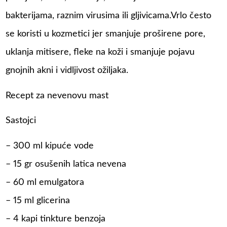
bakterijama, raznim virusima ili gljivicama.Vrlo često
se koristi u kozmetici jer smanjuje proširene pore,
uklanja mitisere, fleke na koži i smanjuje pojavu
gnojnih akni i vidljivost ožiljaka.
Recept za nevenovu mast
Sastojci
– 300 ml kipuće vode
– 15 gr osušenih latica nevena
– 60 ml emulgatora
– 15 ml glicerina
– 4 kapi tinkture benzoja