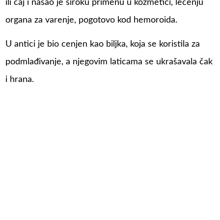
ili čaj i našao je široku primenu u kozmetici, lečenju
organa za varenje, pogotovo kod hemoroida.
U antici je bio cenjen kao biljka, koja se koristila za
podmlađivanje, a njegovim laticama se ukrašavala čak
i hrana.