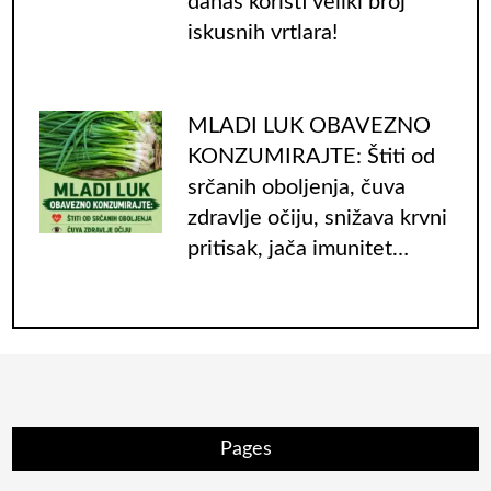
danas koristi veliki broj
iskusnih vrtlara!
MLADI LUK OBAVEZNO
KONZUMIRAJTE: Štiti od
srčanih oboljenja, čuva
zdravlje očiju, snižava krvni
pritisak, jača imunitet…
Pages