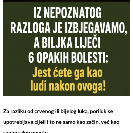
Za razliku od crvenog ili bijelog luka, poriluk se
upotrebljava cijeli i to ne samo kao začin, već kao
samostalno povrće.