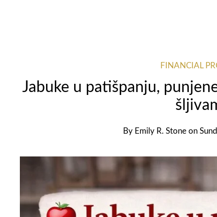
FINANCIAL P
Jabuke u patišpanju, punjene
šljiv
By
Emily R. Stone
on
Sund