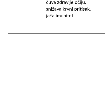
čuva zdravlje očiju,
snižava krvni pritisak,
jača imunitet…