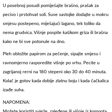
U posebnoj posudi pomiješajte brašno, prašak za
pecivo i prstohvat soli. Suve sastojke dodajte u mokru
smjesu postepeno, miješajući lagano, tek toliko da
nema grudvica. Višnje pospite kašikom griza ili brašna
kako ne bi sve potonule na dno.
Pleh obložite papirom za pečenje, sipajte smjesu i
ravnomjerno rasporedite višnje po vrhu. Pecite u
zagrijanoj rerni na 180 stepeni oko 30 do 40 minuta.
Kolač je gotov kada dobije zlatnu boju i kada čačkalica
izađe suha.
NAPOMENA:
Možete koristiti svježe, zaleđene ili višnje iz kompota,