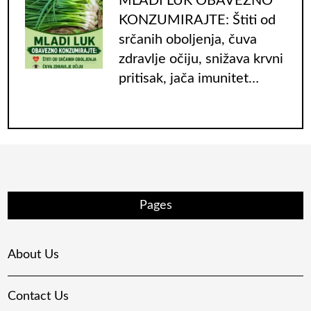
MLADI LUK OBAVEZNO
KONZUMIRAJTE: Štiti od
srčanih oboljenja, čuva
zdravlje očiju, snižava krvni
pritisak, jača imunitet…
Pages
About Us
Contact Us