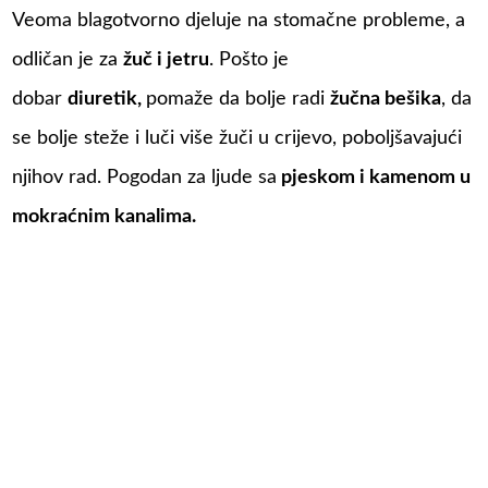
Veoma blagotvorno djeluje na stomačne probleme, a
odličan je za
žuč i jetru
. Pošto je
dobar
diuretik,
pomaže da bolje radi
žučna bešika
, da
se bolje steže i luči više žuči u crijevo, poboljšavajući
njihov rad. Pogodan za ljude sa
pjeskom i kamenom u
mokraćnim kanalima.