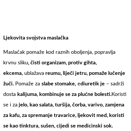
Ljekovita svojstva maslačka
Maslačak pomaže kod raznih oboljenja, popravlja
krvnu sliku
, čisti organizam, protiv gihta,
ekcema,
ublažava
reumu, liječi jetru, pomaže lučenje
žuči.
Pomaže za
slabe stomake,
e
diuretik je
– sadrži
dosta
kalijuma, kombinuje se za plućne bolesti.
Koristi
se i za
jelo, kao salata, turšija, čorba, varivo, zamjena
za kafu, za spremanje travarice, ljekovit med, koristi
se kao tinktura, sušen, cijedi se medicinski sok.