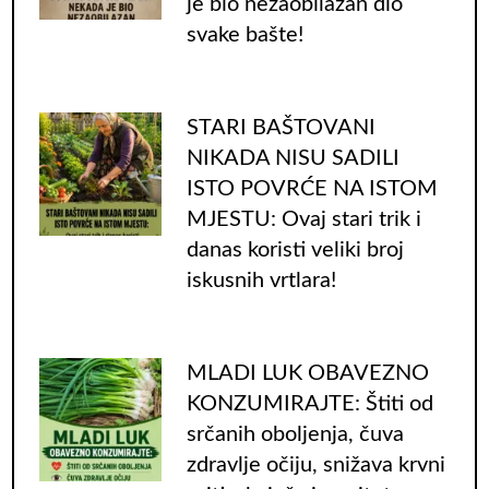
je bio nezaobilazan dio
svake bašte!
STARI BAŠTOVANI
NIKADA NISU SADILI
ISTO POVRĆE NA ISTOM
MJESTU: Ovaj stari trik i
danas koristi veliki broj
iskusnih vrtlara!
MLADI LUK OBAVEZNO
KONZUMIRAJTE: Štiti od
srčanih oboljenja, čuva
zdravlje očiju, snižava krvni