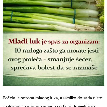
Počela je sezona mladog luka, a ukoliko do sada niste
znali – ova namirnica je jedna od najzdravijih koju