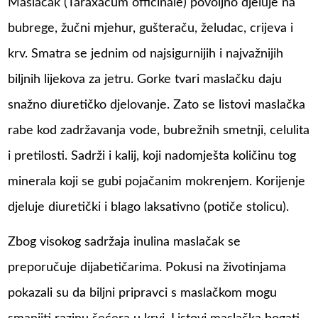
Maslačak (Taraxacum officinale) povoljno djeluje na
bubrege, žučni mjehur, gušteraču, želudac, crijeva i
krv. Smatra se jednim od najsigurnijih i najvažnijih
biljnih lijekova za jetru. Gorke tvari maslačku daju
snažno diuretičko djelovanje. Zato se listovi maslačka
rabe kod zadržavanja vode, bubrežnih smetnji, celulita
i pretilosti. Sadrži i kalij, koji nadomješta količinu tog
minerala koji se gubi pojačanim mokrenjem. Korijenje
djeluje diuretički i blago laksativno (potiče stolicu).
Zbog visokog sadržaja inulina maslačak se
preporučuje dijabetičarima. Pokusi na životinjama
pokazali su da biljni pripravci s maslačkom mogu