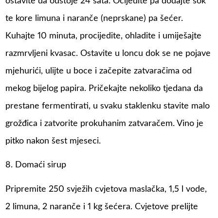
ostavite da odstoje 24 sata. Ocijedite pa dodajte sok
te kore limuna i naranče (neprskane) pa šećer.
Kuhajte 10 minuta, procijedite, ohladite i umiješajte
razmrvljeni kvasac. Ostavite u loncu dok se ne pojave
mjehurići, ulijte u boce i začepite zatvaračima od
mekog bijelog papira. Pričekajte nekoliko tjedana da
prestane fermentirati, u svaku staklenku stavite malo
grožđica i zatvorite prokuhanim zatvaračem. Vino je
pitko nakon šest mjeseci.
8. Domaći sirup
Pripremite 250 svježih cvjetova maslačka, 1,5 l vode,
2 limuna, 2 naranče i 1 kg šećera. Cvjetove prelijte