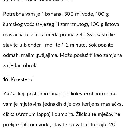
15. Zeleni frape za mršavljenje
Potrebna vam je 1 banana, 300 ml vode, 100 g
šumskog voća (svježeg ili zamrznutog), 100 g listova
maslačka te žličica meda prema želji. Sve sastojke
stavite u blender i meljite 1-2 minute. Sok popijte
odmah, malim gutljajima. Može poslužiti kao zamjena
za jedan obrok.
16. Kolesterol
Za čaj koji postupno smanjuje kolesterol potrebna
vam je mješavina jednakih dijelova korijena maslačka,
čička (Arctium lappa) i đumbira. Žličicu te mješavine
prelijte šalicom vode, stavite na vatru i kuhajte 20