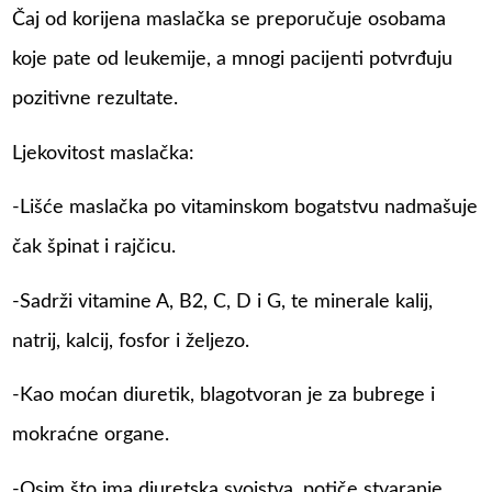
Čaj od korijena maslačka se preporučuje osobama
koje pate od leukemije, a mnogi pacijenti potvrđuju
pozitivne rezultate.
Ljekovitost maslačka:
-Lišće maslačka po vitaminskom bogatstvu nadmašuje
čak špinat i rajčicu.
-Sadrži vitamine A, B2, C, D i G, te minerale kalij,
natrij, kalcij, fosfor i željezo.
-Kao moćan diuretik, blagotvoran je za bubrege i
mokraćne organe.
-Osim što ima diuretska svojstva, potiče stvaranje