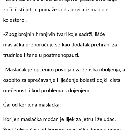
žuči, čisti jetru, pomaže kod alergija i smanjuje
kolesterol.
-Zbog brojnih hranjivih tvari koje sadrži, lišće
maslačka preporučuje se kao dodatak prehrani za
trudnice i žene u postmenopauzi.
-Maslačak je općenito povoljan za ženska oboljenja, a
osobito za sprečavanje i liječenje bolesti dojki, cista,
otečenosti i kod problema s dojenjem.
Čaj od korijena maslačka:
Korijen maslačka moćan je lijek za jetru i želudac.
Šest šoljica čaja od korijena maslačka dnevno mogu