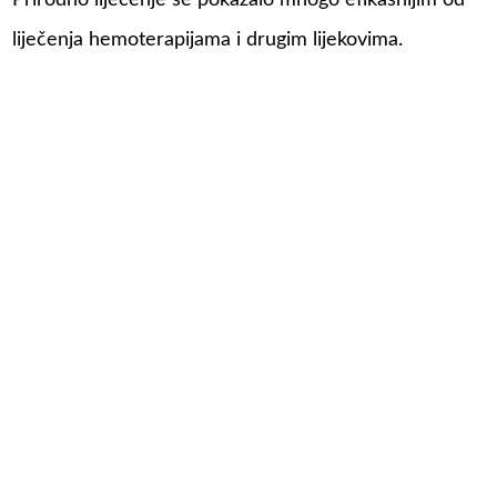
Prirodno liječenje se pokazalo mnogo efikasnijim od
liječenja hemoterapijama i drugim lijekovima.