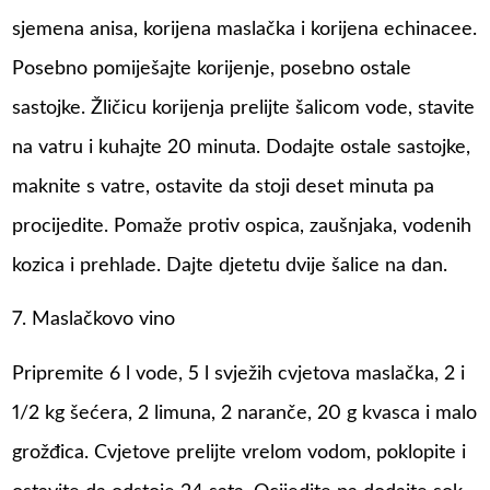
sjemena anisa, korijena maslačka i korijena echinacee.
Posebno pomiješajte korijenje, posebno ostale
sastojke. Žličicu korijenja prelijte šalicom vode, stavite
na vatru i kuhajte 20 minuta. Dodajte ostale sastojke,
maknite s vatre, ostavite da stoji deset minuta pa
procijedite. Pomaže protiv ospica, zaušnjaka, vodenih
kozica i prehlade. Dajte djetetu dvije šalice na dan.
7. Maslačkovo vino
Pripremite 6 l vode, 5 l svježih cvjetova maslačka, 2 i
1/2 kg šećera, 2 limuna, 2 naranče, 20 g kvasca i malo
grožđica. Cvjetove prelijte vrelom vodom, poklopite i