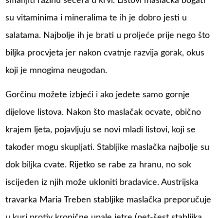
smanjiti razinu šećera u krvi. Listovi maslačka bogati
su vitaminima i mineralima te ih je dobro jesti u
salatama. Najbolje ih je brati u proljeće prije nego što
biljka procvjeta jer nakon cvatnje razvija gorak, okus
koji je mnogima neugodan.
Gorčinu možete izbjeći i ako jedete samo gornje
dijelove listova. Nakon što maslačak ocvate, obično
krajem ljeta, pojavljuju se novi mladi listovi, koji se
također mogu skupljati. Stabljike maslačka najbolje su
dok biljka cvate. Rijetko se rabe za hranu, no sok
iscijeđen iz njih može ukloniti bradavice. Austrijska
travarka Maria Treben stabljike maslačka preporučuje
u kuri protiv kronične upale jetre (pet-šest stabljika