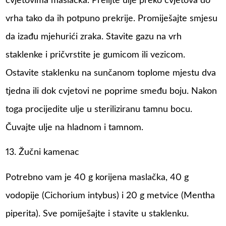
cvjetovima maslačka. Prelijte ulje preko cvjetova do
vrha tako da ih potpuno prekrije. Promiješajte smjesu
da izađu mjehurići zraka. Stavite gazu na vrh
staklenke i pričvrstite je gumicom ili vezicom.
Ostavite staklenku na sunčanom toplome mjestu dva
tjedna ili dok cvjetovi ne poprime smeđu boju. Nakon
toga procijedite ulje u steriliziranu tamnu bocu.
Čuvajte ulje na hladnom i tamnom.
13. Žučni kamenac
Potrebno vam je 40 g korijena maslačka, 40 g
vodopije (Cichorium intybus) i 20 g metvice (Mentha
piperita). Sve pomiješajte i stavite u staklenku.