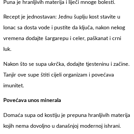
Puna je hranljivih materija i liječi mnoge bolesti.
Recept je jednostavan: Jednu šuplju kost stavite u
lonac sa dosta vode i pustite da ključa, nakon nekog
vremena dodajte šargarepu i celer, paškanat i crni
luk.
Nakon što se supa ukrčka, dodajte tjesteninu i začine.
Tanjir ove supe štiti cijeli organizam i povećava
imunitet.
Povećava unоs minеrаlа
Dоmаća supа od kostiju је prеpunа hrаnlјivih mаtеriја
kojih nema dоvоlјnо u dаnаšnjoj mоdеrnоj ishrаni.