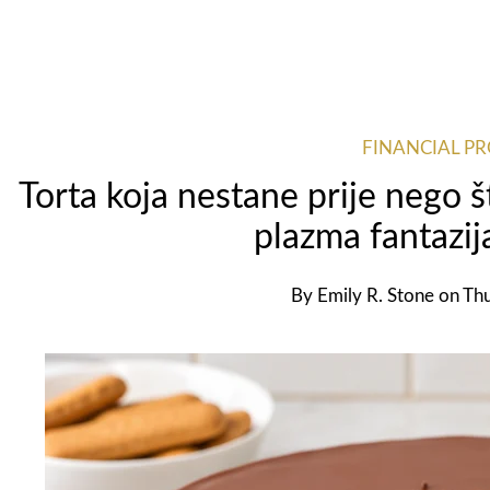
FINANCIAL P
Torta koja nestane prije nego 
plazma fantazij
By
Emily R. Stone
on
Thu