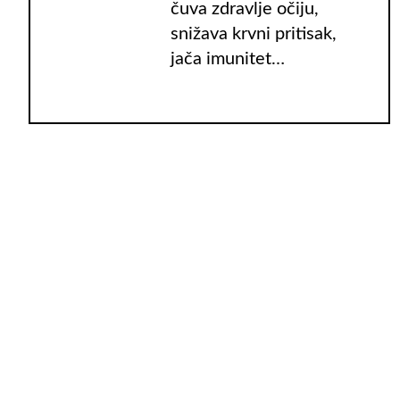
čuva zdravlje očiju,
snižava krvni pritisak,
jača imunitet…