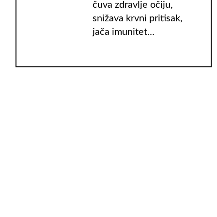
čuva zdravlje očiju,
snižava krvni pritisak,
jača imunitet…