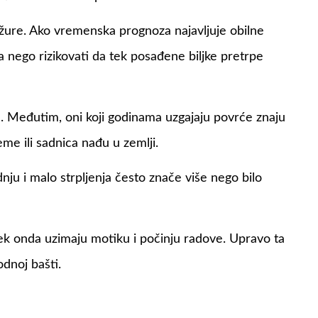
 žure. Ako vremenska prognoza najavljuje obilne
na nego rizikovati da tek posađene biljke pretrpe
e. Međutim, oni koji godinama uzgajaju povrće znaju
eme ili sadnica nađu u zemlji.
nju i malo strpljenja često znače više nego bilo
tek onda uzimaju motiku i počinju radove. Upravo ta
odnoj bašti.