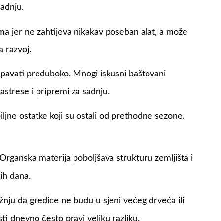
sadnju.
a jer ne zahtijeva nikakav poseban alat, a može
 razvoj.
opavati preduboko. Mnogi iskusni baštovani
astrese i pripremi za sadnju.
biljne ostatke koji su ostali od prethodne sezone.
 Organska materija poboljšava strukturu zemljišta i
ih dana.
žnju da gredice ne budu u sjeni većeg drveća ili
ti dnevno često pravi veliku razliku.