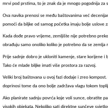
mrvi pod prstima, to je znak da je mnogo pogodnija za 
Ova navika prenosi se među baštovanima već decenijam
pomoći da biljke od samog početka imaju bolje uslove za
Kada dođe pravo vrijeme, zemljište nije potrebno prek
obrađuju samo onoliko koliko je potrebno da se zemlja r
Prije sadnje dobro je ukloniti kamenje, stare korijene i 
Tako će mlade biljke imati više prostora za razvoj.
Veliki broj baštovana u ovoj fazi dodaje i zreo kompost.
doprinosi tome da ono bolje zadržava vlagu tokom toplij
Ako planirate sadnju povrća koje voli sunce, obratite pa
visokih objekata. Nekoliko sati direktne sunčeve svjetlos