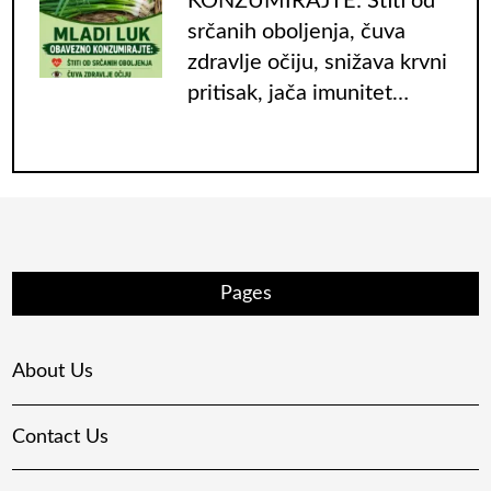
KONZUMIRAJTE: Štiti od
srčanih oboljenja, čuva
zdravlje očiju, snižava krvni
pritisak, jača imunitet…
Pages
About Us
Contact Us