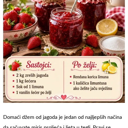
Domaći džem od jagoda je jedan od najljepših načina
da sačuvate miris proljeća i ljeta u tegli. Pravi se