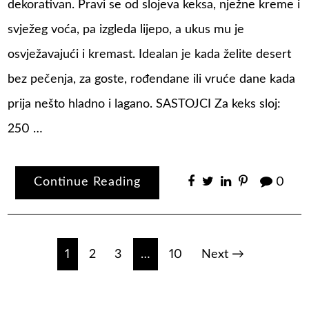
dekorativan. Pravi se od slojeva keksa, nježne kreme i
svježeg voća, pa izgleda lijepo, a ukus mu je
osvježavajući i kremast. Idealan je kada želite desert
bez pečenja, za goste, rođendane ili vruće dane kada
prija nešto hladno i lagano. SASTOJCI Za keks sloj:
250 …
Continue Reading
0
Posts
1
2
3
…
10
Next →
navigation