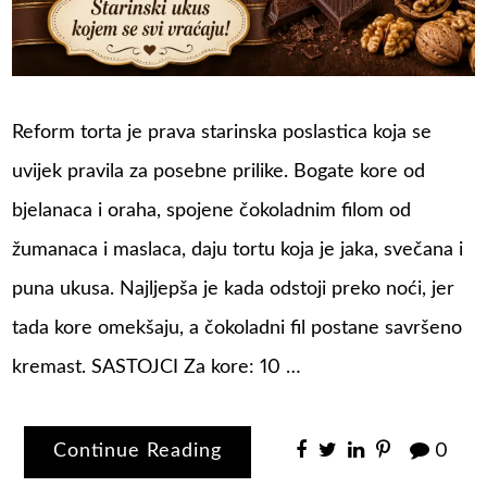
Reform torta je prava starinska poslastica koja se
uvijek pravila za posebne prilike. Bogate kore od
bjelanaca i oraha, spojene čokoladnim filom od
žumanaca i maslaca, daju tortu koja je jaka, svečana i
puna ukusa. Najljepša je kada odstoji preko noći, jer
tada kore omekšaju, a čokoladni fil postane savršeno
kremast. SASTOJCI Za kore: 10 …
Continue Reading
0