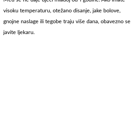
Med se ne daje djeci mlađoj od 1 godine. Ako imate
visoku temperaturu, otežano disanje, jake bolove,
gnojne naslage ili tegobe traju više dana, obavezno se
javite ljekaru.