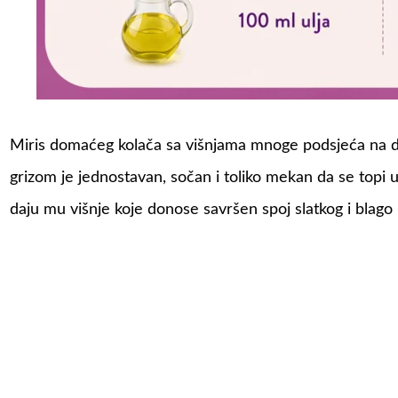
Miris domaćeg kolača sa višnjama mnoge podsjeća na dje
grizom je jednostavan, sočan i toliko mekan da se topi
daju mu višnje koje donose savršen spoj slatkog i blago 