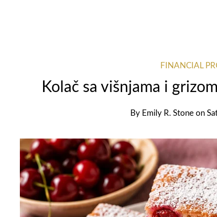
FINANCIAL P
Kolač sa višnjama i grizom
By
Emily R. Stone
on
Sa