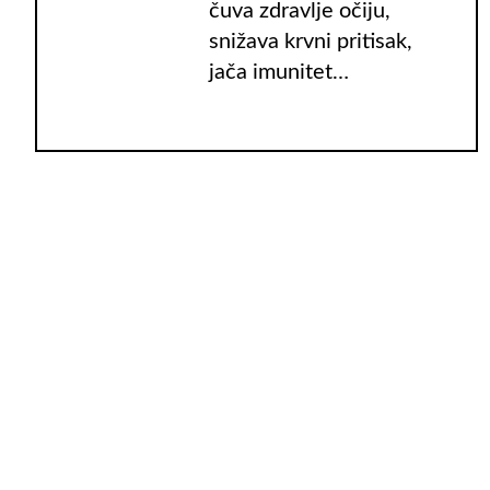
čuva zdravlje očiju,
snižava krvni pritisak,
jača imunitet…