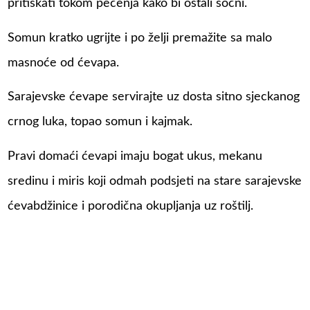
pritiskati tokom pečenja kako bi ostali sočni.
Somun kratko ugrijte i po želji premažite sa malo
masnoće od ćevapa.
Sarajevske ćevape servirajte uz dosta sitno sjeckanog
crnog luka, topao somun i kajmak.
Pravi domaći ćevapi imaju bogat ukus, mekanu
sredinu i miris koji odmah podsjeti na stare sarajevske
ćevabdžinice i porodična okupljanja uz roštilj.