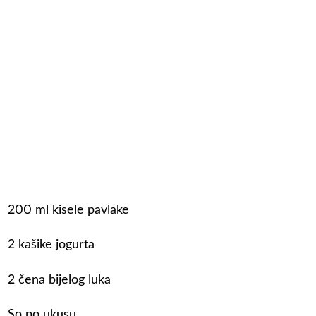
200 ml kisele pavlake
2 kašike jogurta
2 čena bijelog luka
So po ukusu