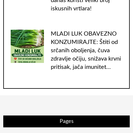
danas koristi veliki broj
iskusnih vrtlara!
MLADI LUK OBAVEZNO
KONZUMIRAJTE: Štiti od
srčanih oboljenja, čuva
zdravlje očiju, snižava krvni
pritisak, jača imunitet…
Pages