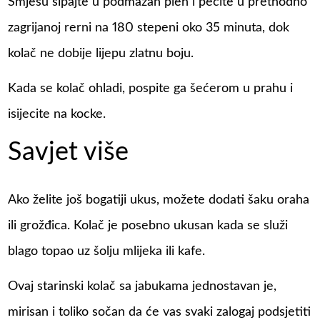
Smjesu sipajte u podmazan pleh i pecite u prethodno
zagrijanoj rerni na 180 stepeni oko 35 minuta, dok
kolač ne dobije lijepu zlatnu boju.
Kada se kolač ohladi, pospite ga šećerom u prahu i
isijecite na kocke.
Savjet više
Ako želite još bogatiji ukus, možete dodati šaku oraha
ili grožđica. Kolač je posebno ukusan kada se služi
blago topao uz šolju mlijeka ili kafe.
Ovaj starinski kolač sa jabukama jednostavan je,
mirisan i toliko sočan da će vas svaki zalogaj podsjetiti