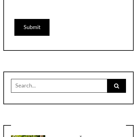
Search
for: