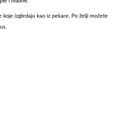
le i hladne.
 koje izgledaju kao iz pekare. Po želji možete
us.