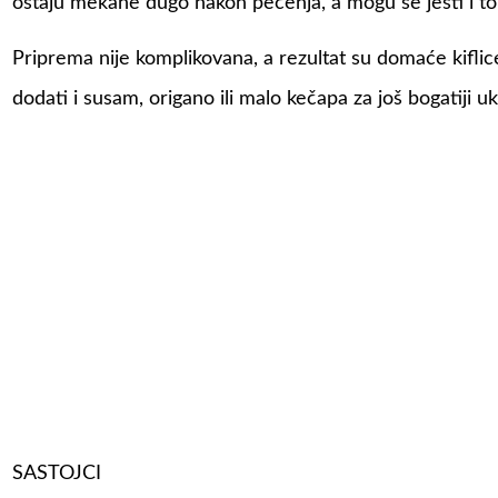
ostaju mekane dugo nakon pečenja, a mogu se jesti i top
Priprema nije komplikovana, a rezultat su domaće kiflice
dodati i susam, origano ili malo kečapa za još bogatiji uk
SASTOJCI