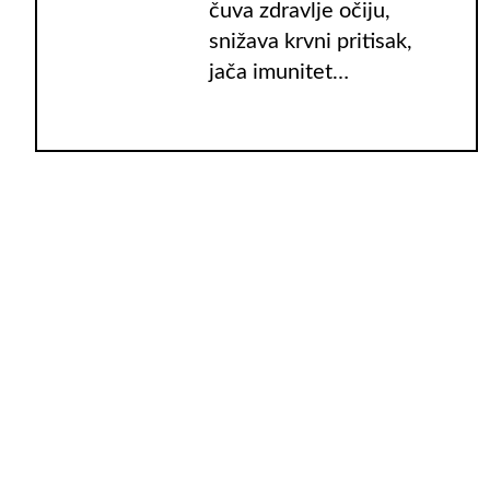
čuva zdravlje očiju,
snižava krvni pritisak,
jača imunitet…