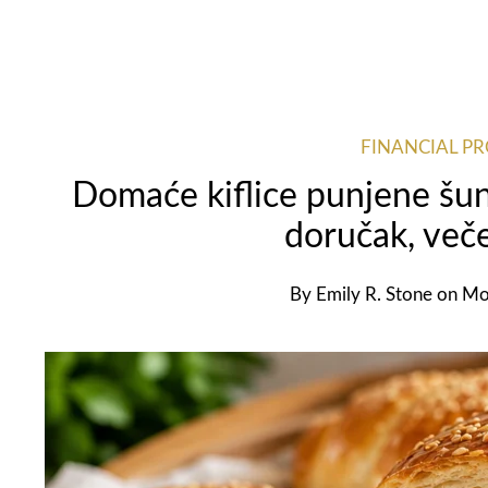
FINANCIAL P
Domaće kiflice punjene šun
doručak, veče
By
Emily R. Stone
on
Mo